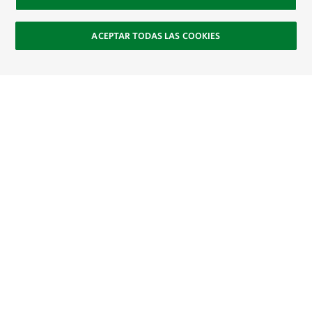
ACEPTAR TODAS LAS COOKIES
Site Footer
Explora
Contacto
Únete
SOCIAL