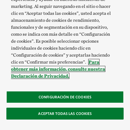
través de este Sitio Web, usted otorga a The Nature
marketing. Al seguir navegando en el sitio o hacer
Conservancy una licencia mundial, irrevocable,
clic en “Aceptar todas las cookies”, usted acepta el
gratuita, no exclusiva y limitada para reproducir,
almacenamiento de cookies de rendimiento,
funcionales y de segmentación en su dispositivo,
usar, adaptar, modificar, publicar, traducir,
como se indica con más detalle en “Configuración
representar públicamente, mostrar públicamente,
de cookies”. Es posible seleccionar opciones
distribuir y crear trabajos derivados de dicho
individuales de cookies haciendo clic en
contenido en cualquier forma y The Nature
“Configuración de cookies” y aceptarlas haciendo
clic en “Confirmar mis preferencias”.
Para
Conservancy puede otorgar una licencia de todos o
obtener más información, consulte nuestra
parte de sus derechos bajo esta licencia o cederlos a
Declaración de Privacidad.
terceros. Usted declara y garantiza que: (i) es
propietario del contenido publicado por usted en o a
través de este Sitio Web o tiene el derecho de otorgar
CONFIGURACIÓN DE COOKIES
la licencia establecida en esta sección, y (ii) la
ACEPTAR TODAS LAS COOKIES
publicación de su contenido en este o a través de Sitio
Web no viola los derechos de privacidad, derechos de