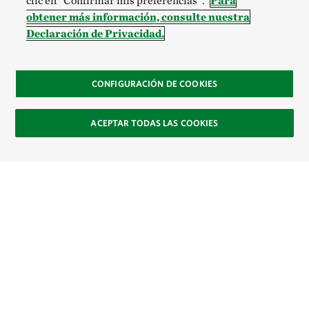
clic en “Confirmar mis preferencias”.
Para
obtener más información, consulte nuestra
Declaración de Privacidad.
CONFIGURACIÓN DE COOKIES
ACEPTAR TODAS LAS COOKIES
Site Footer
Explora
Contacto