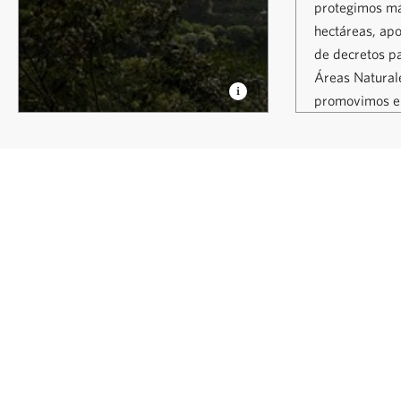
protegimos má
hectáreas, ap
de decretos p
Áreas Natural
promovimos el
presupuesto f
ellas.