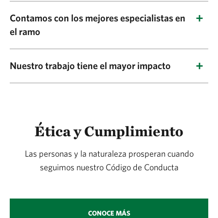
formas de acción indirecta de conservación, la
Diseñamos, planeamos, implementamos y
mayoría de nuestros proyectos son de
Contamos con los mejores especialistas en
evaluamos las soluciones al cambio climático en
el ramo
incidencia directa en campo. Estamos
conjunto con socios locales estratégicos, pues
orgullosos de marcar una diferencia inmediata
son ellos quienes poseen el conocimiento y la
Nuestro equipo está conformado por científicos
en la vida de las personas y el medio ambiente.
Nuestro trabajo tiene el mayor impacto
experiencia en campo. La diversidad de socios
expertos en biología marina, ecología, zoología
con la que trabajamos en México —empresas,
y conservación de bosques. La oficina de TNC
Está medido y probado que nuestros proyectos
gobierno, organizaciones sociales y
México tiene acceso al trabajo de más de 600
y programas de conservación tienen un gran
comunidades— demuestra nuestra alta
científicos empleados por The Nature
impacto en bosques, selvas y paisajes marinos.
reputación social ante las personas que
Ética y Cumplimiento
Conservancy en más que países.
Tenemos evidencia de impacto en la
Península
depositan su confianza en nuestros proyectos.
de Yucatán
, el
Golfo de California
, el
Arrecife
Las personas y la naturaleza prosperan cuando
Mesoamericano
, el
Río Coatzacoalcos
,
Chiapas
seguimos nuestro Código de Conducta
y diversas
Zonas Urbanas
en todo el país.
CONOCE MÁS