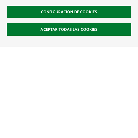
CONFIGURACIÓN DE COOKIES
ACEPTAR TODAS LAS COOKIES
Site Footer
Explora
Contacto
Únete