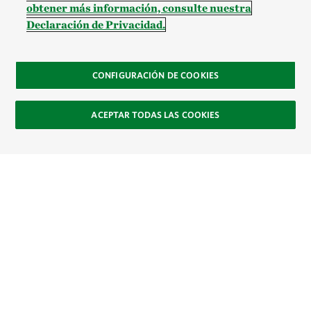
obtener más información, consulte nuestra
Declaración de Privacidad.
CONFIGURACIÓN DE COOKIES
ACEPTAR TODAS LAS COOKIES
Site Footer
Explora
Contacto