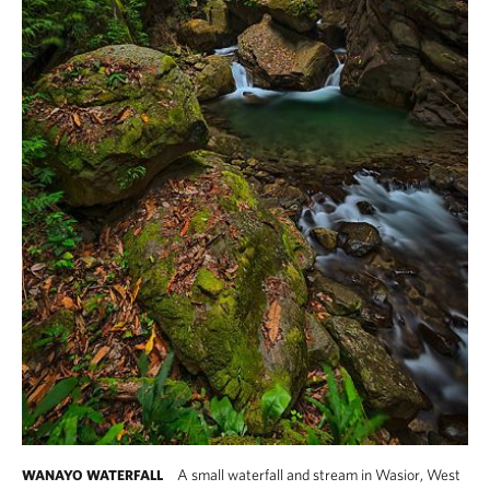
A small waterfall and stream in Wasior, West
WANAYO WATERFALL