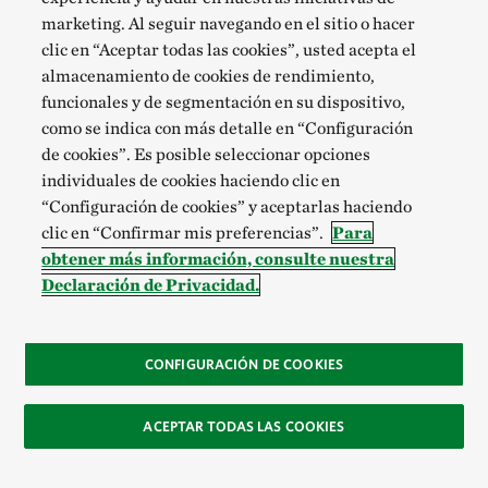
marketing. Al seguir navegando en el sitio o hacer
clic en “Aceptar todas las cookies”, usted acepta el
almacenamiento de cookies de rendimiento,
funcionales y de segmentación en su dispositivo,
como se indica con más detalle en “Configuración
de cookies”. Es posible seleccionar opciones
individuales de cookies haciendo clic en
“Configuración de cookies” y aceptarlas haciendo
clic en “Confirmar mis preferencias”.
Para
An anemonefish shelters in the tentacles of a
GIMME SHELTER
obtener más información, consulte nuestra
closed up reef anemone.
©
Michael Gallagher/TNC Photo Contest
2019
Declaración de Privacidad.
Ganador del Primer
CONFIGURACIÓN DE COOKIES
Lugar, Paisajes
ACEPTAR TODAS LAS COOKIES
Colin Ronald - Austria