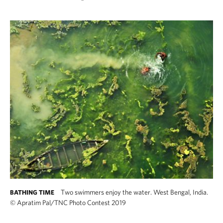
Two swimmers enjoy the water. West Bengal, India.
BATHING TIME
©
Apratim Pal/TNC Photo Contest 2019