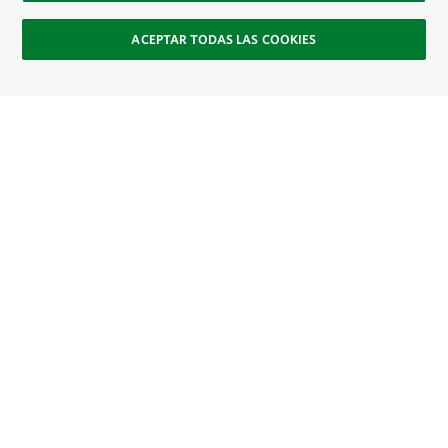
ACEPTAR TODAS LAS COOKIES
Site Footer
Explora
Contacto
Únete
SOCIAL